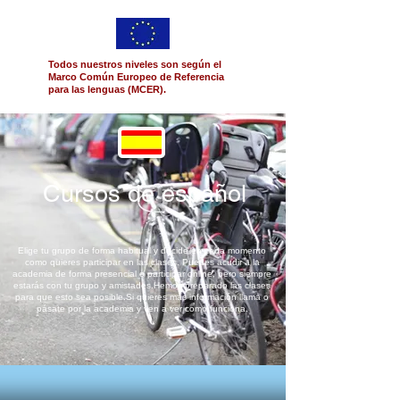
Todos nuestros niveles son según el
Marco Común Europeo de Referencia
para las lenguas (MCER).
Cursos de español
Elige tu grupo de forma habitual y decide en cada momento
como quieres participar en las clases. Puedes acudir a la
academia de forma presencial o participar online, pero siempre
estarás con tu grupo y amistades.Hemos preparado las clases
para que esto sea posible.
Si quieres más información llama o
pásate por la academia
y ven a ver como funciona.