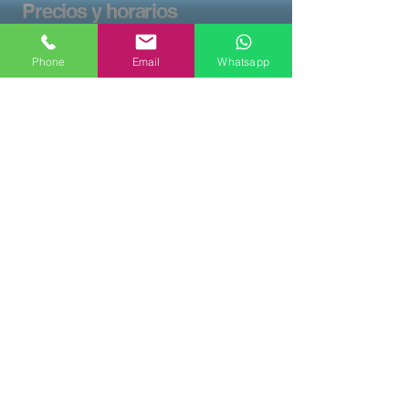
Precios y horarios
Inscripción
Phone
Email
Whatsapp
Come and visit us, be a part of Trivium!
info@trivium-cuenca.com
Telf.:
969 23 50 75
Móvil: 620 27 98 98
Calle Sánchez Vera 13, 1º
(Entrada por detrás)
16002 Cuenca